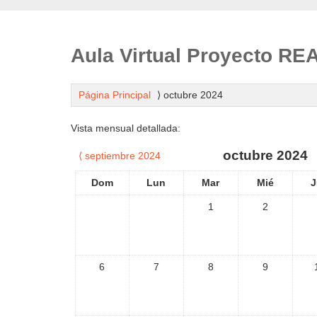
Aula Virtual Proyecto R
Página Principal
⟩
octubre 2024
Vista mensual detallada:
octubre 2024
⟨
septiembre 2024
Dom
Lun
Mar
Mié
J
1
2
6
7
8
9