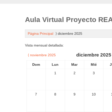
Aula Virtual Proyecto R
Página Principal
⟩
diciembre 2025
Vista mensual detallada:
diciembre 2025
⟨
noviembre 2025
Dom
Lun
Mar
Mié
J
1
2
3
7
8
9
10